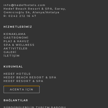
info@hedefhotels.com
Hedef Beach Resort & SPA, Saray,
Gemicioğlu Sk, Alanya/Antalya
R: 0242 212 16 47
HİZMETLERİMİZ
KONAKLAMA
GASTRONOMI
PLAJ & HAVUZ
SPA & WELLNESS
AKTIVITELER
GALERI
İLETIŞIM
KURUMSAL
HEDEF HOTELS
HEDEF BEACH RESORT & SPA
HEDEF RESORT & SPA
ACENTA İÇIN
BAĞLANTILAR
SÜRDÜRÜLEBILIR TURIZM RAPORU